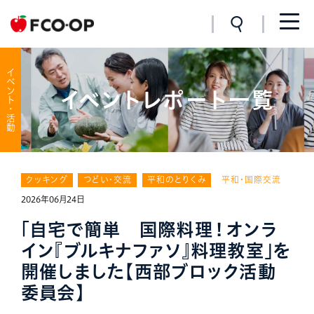
イベント・活動
イベントレポート一覧
クッキング
つどい・交流
平和のとりくみ
平和・国際交流
2026年06月24日
「自宅で簡単 国際料理！オンラ
イン『ブルキナファソ』料理教室」を
開催しました【西部ブロック活動
委員会】