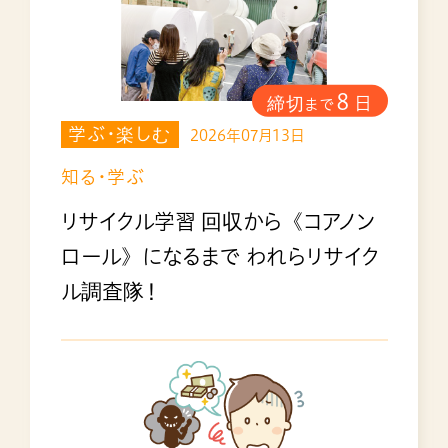
24
8
日
締切
日
まで
学ぶ・楽しむ
学ぶ
2026年07月13日
知る・学ぶ
知る・
リサイクル学習 回収から《コアノン
映画上
ロール》になるまで われらリサイク
ル調査隊！