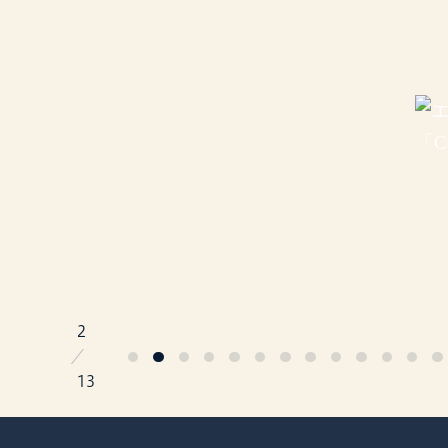
2
／
13